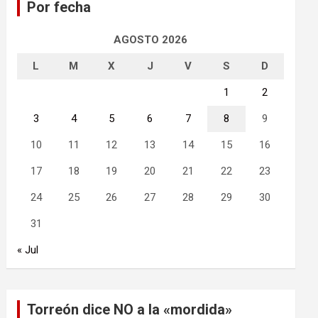
Por fecha
r
AGOSTO 2026
L
M
X
J
V
S
D
1
2
3
4
5
6
7
8
9
10
11
12
13
14
15
16
17
18
19
20
21
22
23
24
25
26
27
28
29
30
31
« Jul
Torreón dice NO a la «mordida»