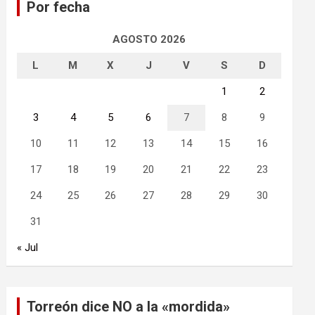
Por fecha
r
AGOSTO 2026
L
M
X
J
V
S
D
1
2
3
4
5
6
7
8
9
10
11
12
13
14
15
16
17
18
19
20
21
22
23
24
25
26
27
28
29
30
31
« Jul
Torreón dice NO a la «mordida»