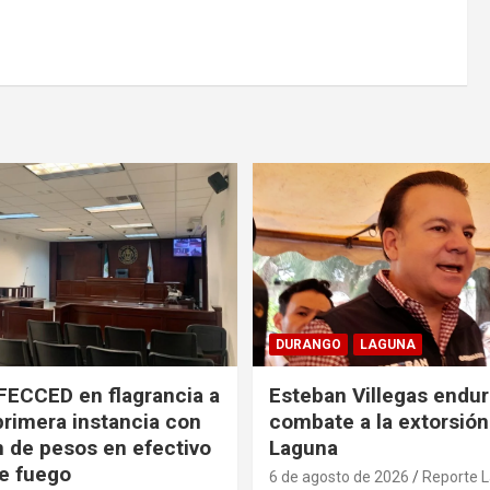
DURANGO
LAGUNA
FECCED en flagrancia a
Esteban Villegas endu
primera instancia con
combate a la extorsión
n de pesos en efectivo
Laguna
e fuego
6 de agosto de 2026
Reporte 