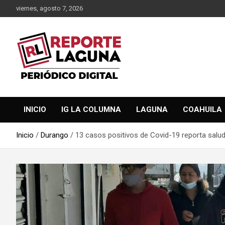
Saltar
viernes, agosto 7, 2026
al
contenido
Reporte Laguna Noticias
Reporte Laguna
INICIO
IG LA COLUMNA
LAGUNA
COAHUILA
Inicio
Durango
13 casos positivos de Covid-19 reporta sal