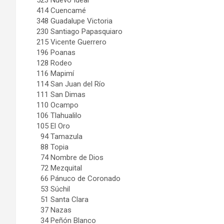
414 Cuencamé
348 Guadalupe Victoria
230 Santiago Papasquiaro
215 Vicente Guerrero
196 Poanas
128 Rodeo
116 Mapimí
114 San Juan del Río
111 San Dimas
110 Ocampo
106 Tlahualilo
105 El Oro
94 Tamazula
88 Topia
74 Nombre de Dios
72 Mezquital
66 Pánuco de Coronado
53 Súchil
51 Santa Clara
37 Nazas
34 Peñón Blanco