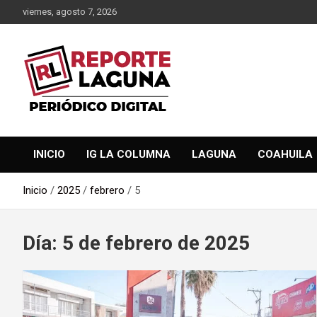
Saltar
viernes, agosto 7, 2026
al
contenido
Reporte Laguna Noticias
Reporte Laguna
INICIO
IG LA COLUMNA
LAGUNA
COAHUILA
Inicio
2025
febrero
5
Día:
5 de febrero de 2025