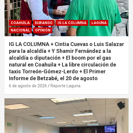
COAHUILA
DURANGO
IG LA COLUMNA
LAGUNA
NACIONAL
OPINIÓN
IG LA COLUMNA + Cintia Cuevas o Luis Salazar
para la alcaldía + Y Shamir Fernández a la
alcaldía o diputación + El boom por el gas
natural en Coahuila + La libre circulación de
taxis Torreón-Gómez-Lerdo + El Primer
Informe de Betzabé, el 20 de agosto
6 de agosto de 2026
Reporte Laguna