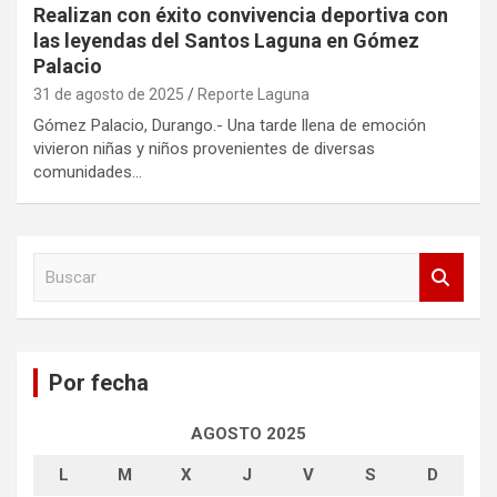
Realizan con éxito convivencia deportiva con
las leyendas del Santos Laguna en Gómez
Palacio
31 de agosto de 2025
Reporte Laguna
Gómez Palacio, Durango.- Una tarde llena de emoción
vivieron niñas y niños provenientes de diversas
comunidades…
B
u
s
c
a
Por fecha
r
AGOSTO 2025
L
M
X
J
V
S
D