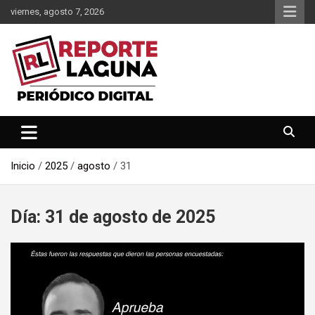
Saltar
viernes, agosto 7, 2026
al
contenido
Reporte Laguna Noticias
Reporte Laguna
Inicio
2025
agosto
31
Día:
31 de agosto de 2025