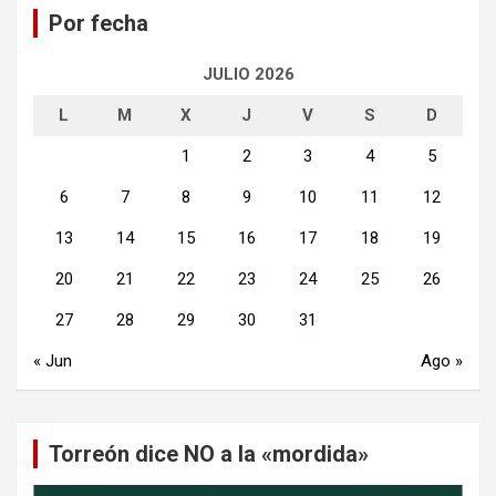
Por fecha
r
JULIO 2026
L
M
X
J
V
S
D
1
2
3
4
5
6
7
8
9
10
11
12
13
14
15
16
17
18
19
20
21
22
23
24
25
26
27
28
29
30
31
« Jun
Ago »
Torreón dice NO a la «mordida»