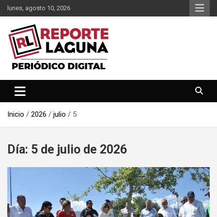
Saltar
lunes, agosto 10, 2026
al
contenido
Reporte Laguna Noticias
Reporte Laguna
Inicio
2026
julio
5
Día:
5 de julio de 2026