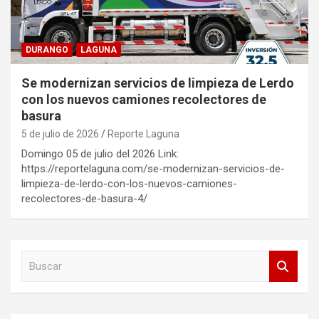
DURANGO
LAGUNA
Se modernizan servicios de limpieza de Lerdo
con los nuevos camiones recolectores de
basura
5 de julio de 2026
Reporte Laguna
Domingo 05 de julio del 2026 Link:
https://reportelaguna.com/se-modernizan-servicios-de-
limpieza-de-lerdo-con-los-nuevos-camiones-
recolectores-de-basura-4/
B
u
s
c
a