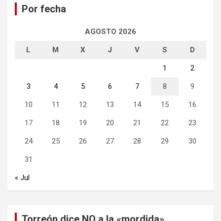
Por fecha
r
AGOSTO 2026
L
M
X
J
V
S
D
1
2
3
4
5
6
7
8
9
10
11
12
13
14
15
16
17
18
19
20
21
22
23
24
25
26
27
28
29
30
31
« Jul
Torreón dice NO a la «mordida»