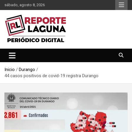
Saltar
sábado, agosto 8, 2026
al
contenido
Reporte Laguna Noticias
Reporte Laguna
Inicio
Durango
44 casos positivos de covid-19 registra Durango