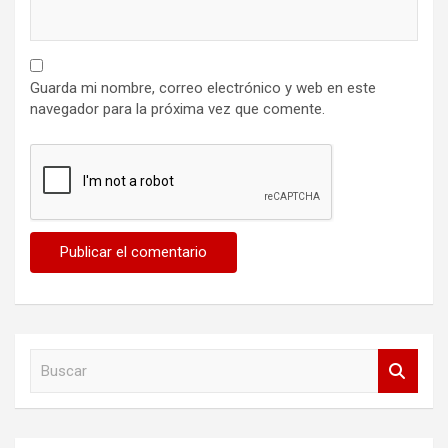
Guarda mi nombre, correo electrónico y web en este
navegador para la próxima vez que comente.
B
u
s
c
a