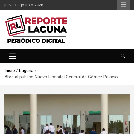
Saltar
jueves, agosto 6, 2026
al
contenido
Reporte Laguna Noticias
Reporte Laguna
Inicio
Laguna
Abre al público Nuevo Hospital General de Gómez Palacio