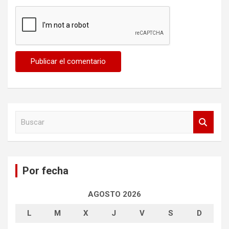
B
u
s
c
a
Por fecha
r
AGOSTO 2026
L
M
X
J
V
S
D