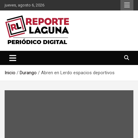
Saltar
jueves, agosto 6, 2026
al
contenido
Reporte Laguna Noticias
Reporte Laguna
Inicio
Durango
Abren en Lerdo espacios deportivos