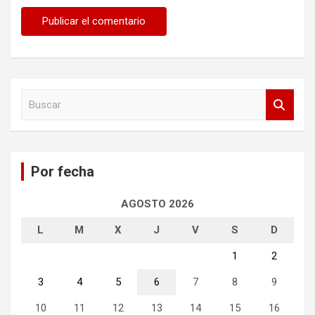
B
u
s
c
a
Por fecha
r
AGOSTO 2026
L
M
X
J
V
S
D
1
2
3
4
5
6
7
8
9
10
11
12
13
14
15
16