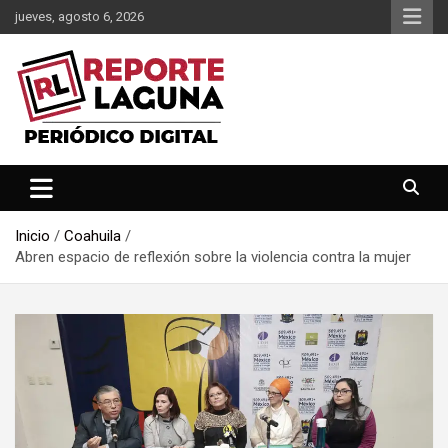
Saltar
jueves, agosto 6, 2026
al
contenido
Reporte Laguna Noticias
Reporte Laguna
Inicio
Coahuila
Abren espacio de reflexión sobre la violencia contra la mujer