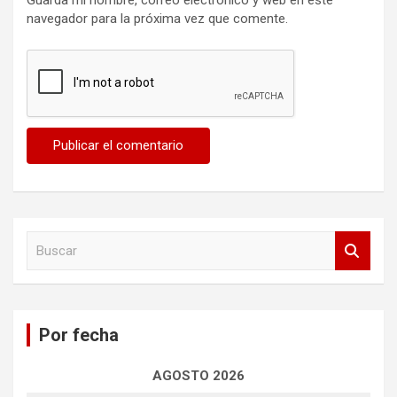
navegador para la próxima vez que comente.
B
u
s
c
a
Por fecha
r
AGOSTO 2026