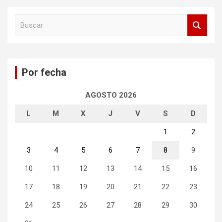
B
u
s
c
a
Por fecha
r
AGOSTO 2026
L
M
X
J
V
S
D
1
2
3
4
5
6
7
8
9
10
11
12
13
14
15
16
17
18
19
20
21
22
23
24
25
26
27
28
29
30