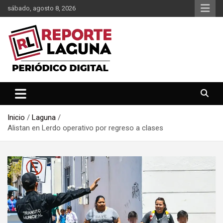
Saltar
sábado, agosto 8, 2026
al
contenido
Reporte Laguna Noticias
Reporte Laguna
Inicio
Laguna
Alistan en Lerdo operativo por regreso a clases