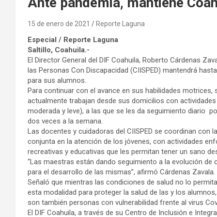
Ante pandemia, mantiene Coahu
15 de enero de 2021
Reporte Laguna
Especial / Reporte Laguna
Saltillo, Coahuila.-
El Director General del DIF Coahuila, Roberto Cárdenas Zaval
las Personas Con Discapacidad (CIISPED) mantendrá hasta r
para sus alumnos.
Para continuar con el avance en sus habilidades motrices, 
actualmente trabajan desde sus domicilios con actividades
moderada y leve), a las que se les da seguimiento diario p
dos veces a la semana.
Las docentes y cuidadoras del CIISPED se coordinan con la
conjunta en la atención de los jóvenes, con actividades en
recreativas y educativas que les permitan tener un sano des
“Las maestras están dando seguimiento a la evolución de ca
para el desarrollo de las mismas”, afirmó Cárdenas Zavala.
Señaló que mientras las condiciones de salud no lo permitan
esta modalidad para proteger la salud de las y los alumnos
son también personas con vulnerabilidad frente al virus Co
El DIF Coahuila, a través de su Centro de Inclusión e Inte