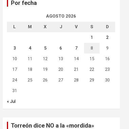
Por fecha
r
AGOSTO 2026
L
M
X
J
V
S
D
1
2
3
4
5
6
7
8
9
10
11
12
13
14
15
16
17
18
19
20
21
22
23
24
25
26
27
28
29
30
31
« Jul
Torreón dice NO a la «mordida»