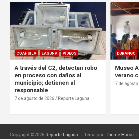
COAHUILA
LAGUNA
VÍDEOS
DURANGO
A través del C2, detectan robo
Museo Ac
en proceso con daños al
verano c
municipio; detienen al
7 de agosto
responsable
7 de agosto de 2026
Reporte Laguna
Copyright ©2026
Reporte Laguna
Tema por:
Theme Horse