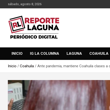
Saltar
sábado, agosto 8, 2026
al
contenido
Reporte Laguna Noticias
Reporte Laguna
INICIO
IG LA COLUMNA
LAGUNA
COAHUILA
Inicio
Coahuila
Ante pandemia, mantiene Coahuila clases a 