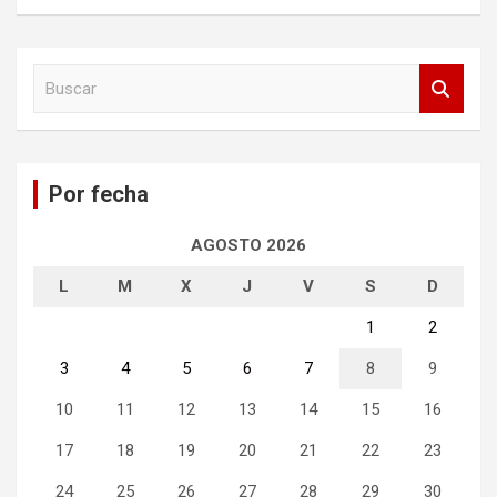
B
u
s
c
a
Por fecha
r
AGOSTO 2026
L
M
X
J
V
S
D
1
2
3
4
5
6
7
8
9
10
11
12
13
14
15
16
17
18
19
20
21
22
23
24
25
26
27
28
29
30