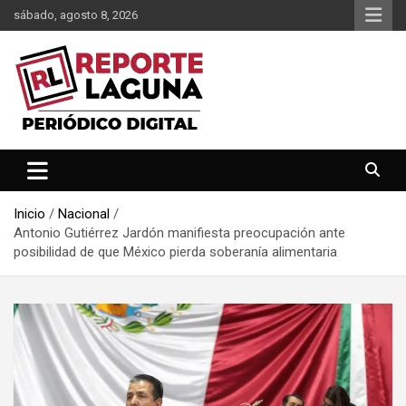
Saltar
sábado, agosto 8, 2026
al
contenido
Reporte Laguna Noticias
Reporte Laguna
Inicio
Nacional
Antonio Gutiérrez Jardón manifiesta preocupación ante
posibilidad de que México pierda soberanía alimentaria