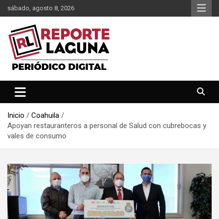
Saltar
sábado, agosto 8, 2026
al
contenido
Reporte Laguna Noticias
Reporte Laguna
Inicio
Coahuila
Apoyan restauranteros a personal de Salud con cubrebocas y
vales de consumo