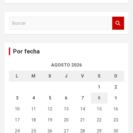
B
u
s
c
a
Por fecha
r
AGOSTO 2026
L
M
X
J
V
S
D
1
2
3
4
5
6
7
8
9
10
11
12
13
14
15
16
17
18
19
20
21
22
23
24
25
26
27
28
29
30