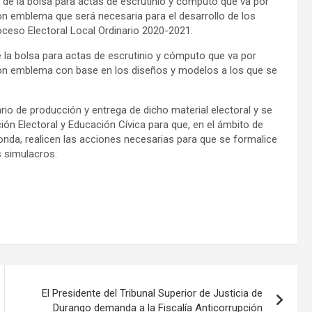
s de la bolsa para actas de escrutinio y cómputo que va por
con emblema que será necesaria para el desarrollo de los
roceso Electoral Local Ordinario 2020-2021.
e la bolsa para actas de escrutinio y cómputo que va por
 con emblema con base en los diseños y modelos a los que se
io de producción y entrega de dicho material electoral y se
ión Electoral y Educación Cívica para que, en el ámbito de
nda, realicen las acciones necesarias para que se formalice
s simulacros.
El Presidente del Tribunal Superior de Justicia de
Durango demanda a la Fiscalía Anticorrupción