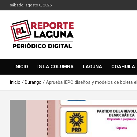
Saltar
sábado, agosto 8, 2026
al
contenido
Reporte Laguna Noticias
Reporte Laguna
INICIO
IG LA COLUMNA
LAGUNA
COAHUILA
Inicio
Durango
Aprueba IEPC diseños y modelos de boleta el