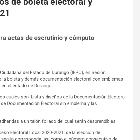
s de boleta electoral y
021
ra actas de escrutinio y cómputo
ón Ciudadana del Estado de Durango (IEPC), en Sesión
 de la boleta y demás documentación electoral con emblemas
 en el estado de Durango.
 los cuales son: Lista y diseños de la Documentación Electoral
s de Documentación Electoral sin emblema y las
dheridas a un talón foliado del cual serán desprendibles.
ceso Electoral Local 2020-2021, de la elección de
ral, según corresponda, así como el número consecutivo de