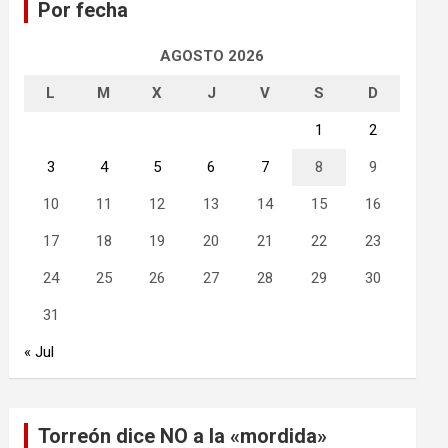
Por fecha
r
AGOSTO 2026
L
M
X
J
V
S
D
1
2
3
4
5
6
7
8
9
10
11
12
13
14
15
16
17
18
19
20
21
22
23
24
25
26
27
28
29
30
31
« Jul
Torreón dice NO a la «mordida»