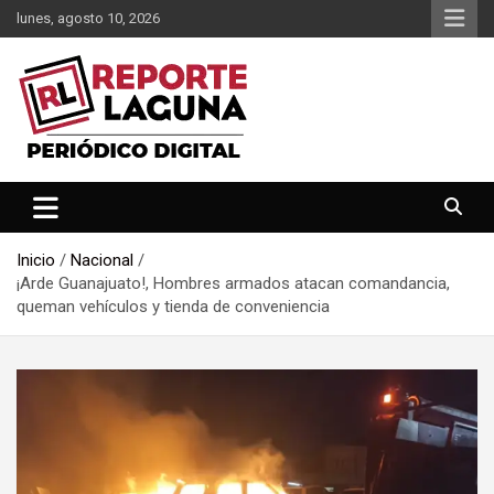
Saltar
lunes, agosto 10, 2026
al
contenido
Reporte Laguna Noticias
Reporte Laguna
Inicio
Nacional
¡Arde Guanajuato!, Hombres armados atacan comandancia,
queman vehículos y tienda de conveniencia