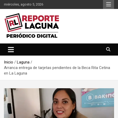
Saltar
miércoles, agosto 5, 2026
al
contenido
Reporte Laguna Noticias
Reporte Laguna
Inicio
Laguna
Arranca entrega de tarjetas pendientes de la Beca Rita Cetina
en La Laguna