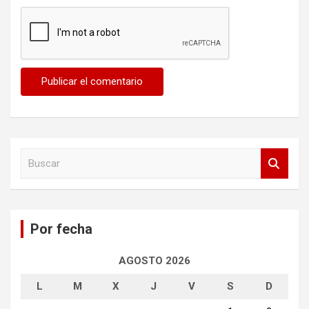
B
u
s
c
a
Por fecha
r
AGOSTO 2026
L
M
X
J
V
S
D