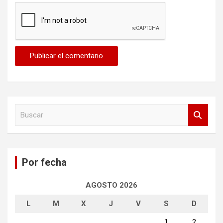
B
u
s
c
a
Por fecha
r
AGOSTO 2026
L
M
X
J
V
S
D
1
2