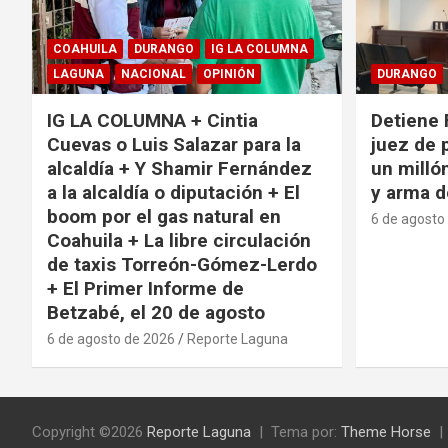
COAHUILA
DURANGO
IG LA COLUMNA
LAGUNA
NACIONAL
OPINIÓN
DURANGO
IG LA COLUMNA + Cintia
Detiene 
Cuevas o Luis Salazar para la
juez de 
alcaldía + Y Shamir Fernández
un milló
a la alcaldía o diputación + El
y arma d
boom por el gas natural en
6 de agosto
Coahuila + La libre circulación
de taxis Torreón-Gómez-Lerdo
+ El Primer Informe de
Betzabé, el 20 de agosto
6 de agosto de 2026
Reporte Laguna
Copyright ©2026
Reporte Laguna
Tema por:
Theme Horse