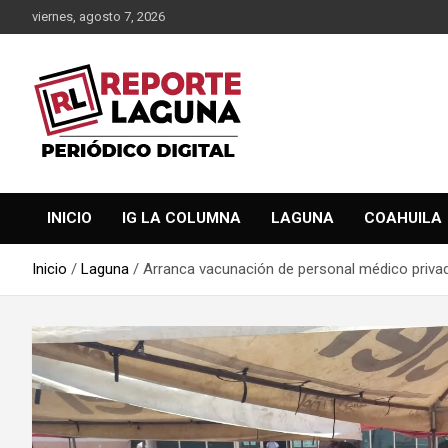
Saltar
viernes, agosto 7, 2026
al
contenido
Reporte Laguna Noticias
Reporte Laguna
INICIO
IG LA COLUMNA
LAGUNA
COAHUILA
Inicio
Laguna
Arranca vacunación de personal médico priva