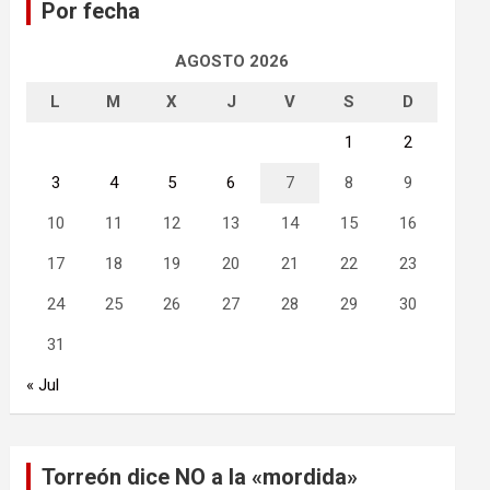
Por fecha
r
AGOSTO 2026
L
M
X
J
V
S
D
1
2
3
4
5
6
7
8
9
10
11
12
13
14
15
16
17
18
19
20
21
22
23
24
25
26
27
28
29
30
31
« Jul
Torreón dice NO a la «mordida»