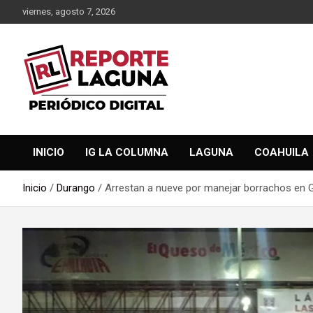
Saltar
viernes, agosto 7, 2026
al
contenido
Reporte Laguna Noticias
Reporte Laguna
INICIO
IG LA COLUMNA
LAGUNA
COAHUILA
Inicio
Durango
Arrestan a nueve por manejar borrachos en