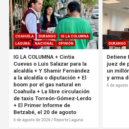
COAHUILA
DURANGO
IG LA COLUMNA
LAGUNA
NACIONAL
OPINIÓN
DURANGO
IG LA COLUMNA + Cintia
Detiene 
Cuevas o Luis Salazar para la
juez de 
alcaldía + Y Shamir Fernández
un milló
a la alcaldía o diputación + El
y arma d
boom por el gas natural en
6 de agosto
Coahuila + La libre circulación
de taxis Torreón-Gómez-Lerdo
+ El Primer Informe de
Betzabé, el 20 de agosto
6 de agosto de 2026
Reporte Laguna