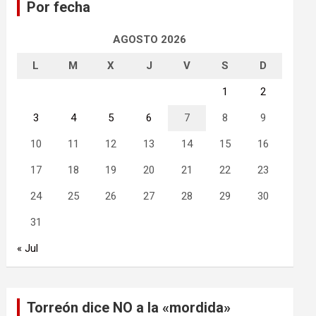
Por fecha
r
AGOSTO 2026
L
M
X
J
V
S
D
1
2
3
4
5
6
7
8
9
10
11
12
13
14
15
16
17
18
19
20
21
22
23
24
25
26
27
28
29
30
31
« Jul
Torreón dice NO a la «mordida»