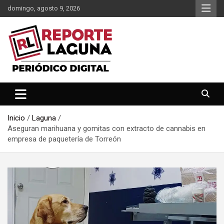
Saltar
domingo, agosto 9, 2026
al
contenido
Reporte Laguna Noticias
Reporte Laguna
Inicio
Laguna
Aseguran marihuana y gomitas con extracto de cannabis en
empresa de paquetería de Torreón