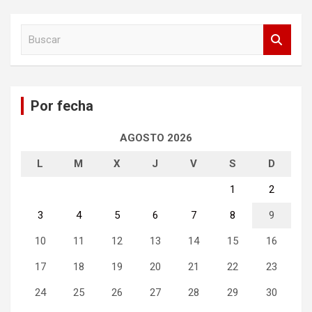
B
u
s
c
a
Por fecha
r
AGOSTO 2026
L
M
X
J
V
S
D
1
2
3
4
5
6
7
8
9
10
11
12
13
14
15
16
17
18
19
20
21
22
23
24
25
26
27
28
29
30