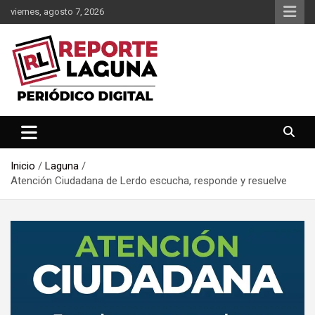
Saltar
viernes, agosto 7, 2026
al
contenido
Reporte Laguna Noticias
Reporte Laguna
Inicio
Laguna
Atención Ciudadana de Lerdo escucha, responde y resuelve