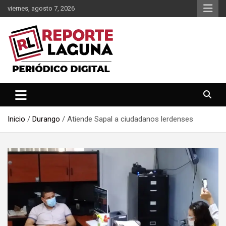
Saltar
viernes, agosto 7, 2026
al
contenido
Reporte Laguna Noticias
Reporte Laguna
Inicio
Durango
Atiende Sapal a ciudadanos lerdenses