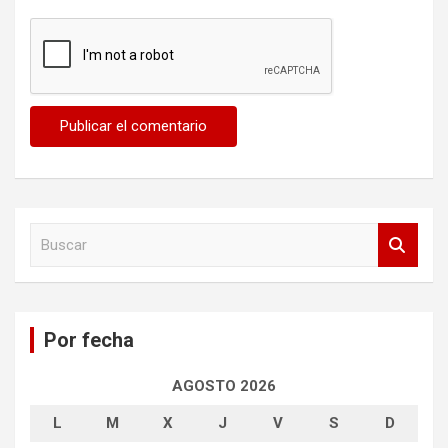
B
u
s
c
a
Por fecha
r
AGOSTO 2026
L
M
X
J
V
S
D