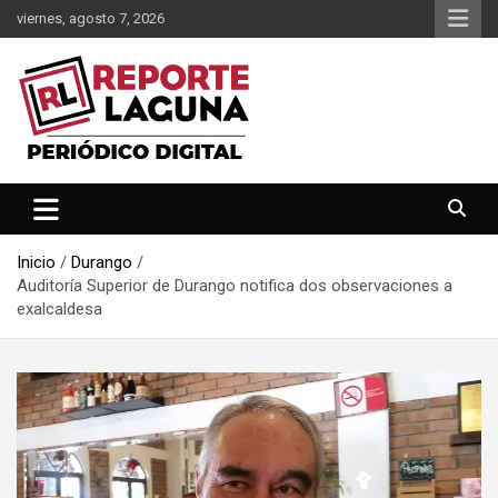
Saltar
viernes, agosto 7, 2026
al
contenido
Reporte Laguna Noticias
Reporte Laguna
Inicio
Durango
Auditoría Superior de Durango notifica dos observaciones a
exalcaldesa