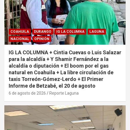
COAHUILA
DURANGO
IG LA COLUMNA
LAGUNA
NACIONAL
OPINIÓN
IG LA COLUMNA + Cintia Cuevas o Luis Salazar
para la alcaldía + Y Shamir Fernández a la
alcaldía o diputación + El boom por el gas
natural en Coahuila + La libre circulación de
taxis Torreón-Gómez-Lerdo + El Primer
Informe de Betzabé, el 20 de agosto
6 de agosto de 2026
Reporte Laguna