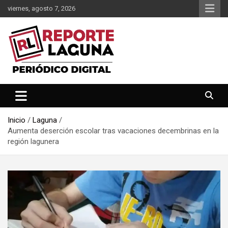
Saltar
viernes, agosto 7, 2026
al
contenido
Reporte Laguna Noticias
Reporte Laguna
Inicio
Laguna
Aumenta deserción escolar tras vacaciones decembrinas en la
región lagunera