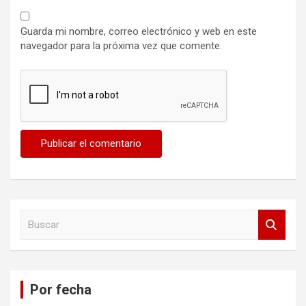
Guarda mi nombre, correo electrónico y web en este
navegador para la próxima vez que comente.
B
u
s
c
a
Por fecha
r