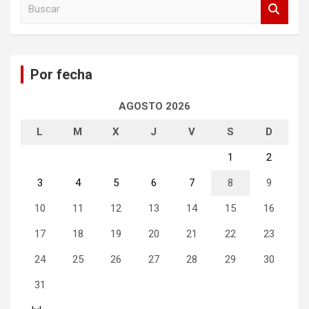
B
u
s
c
a
Por fecha
r
AGOSTO 2026
L
M
X
J
V
S
D
1
2
3
4
5
6
7
8
9
10
11
12
13
14
15
16
17
18
19
20
21
22
23
24
25
26
27
28
29
30
31