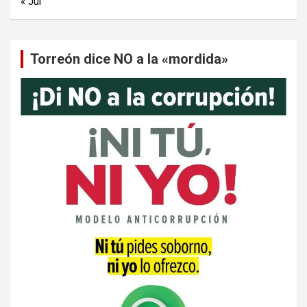
« Jul
Torreón dice NO a la «mordida»