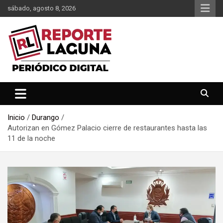
Saltar
sábado, agosto 8, 2026
al
contenido
Reporte Laguna Noticias
Reporte Laguna
Inicio
Durango
Autorizan en Gómez Palacio cierre de restaurantes hasta las
11 de la noche