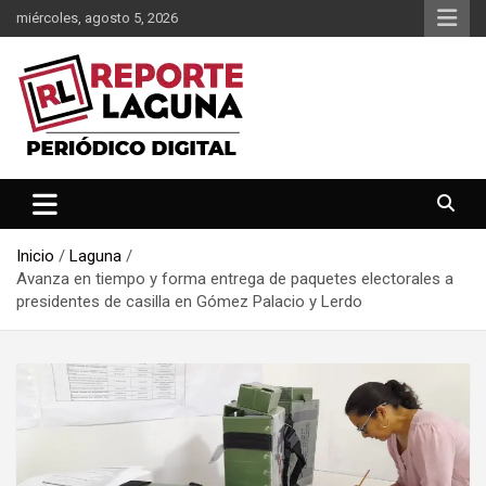
Saltar
miércoles, agosto 5, 2026
al
contenido
Reporte Laguna Noticias
Reporte Laguna
Inicio
Laguna
Avanza en tiempo y forma entrega de paquetes electorales a
presidentes de casilla en Gómez Palacio y Lerdo