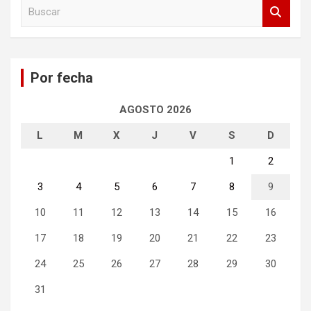
B
u
s
c
a
Por fecha
r
AGOSTO 2026
L
M
X
J
V
S
D
1
2
3
4
5
6
7
8
9
10
11
12
13
14
15
16
17
18
19
20
21
22
23
24
25
26
27
28
29
30
31