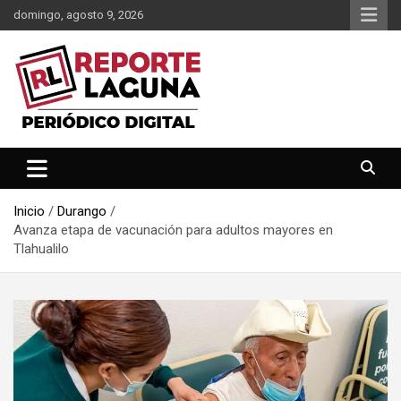
Saltar
domingo, agosto 9, 2026
al
contenido
Reporte Laguna Noticias
Reporte Laguna
Inicio
Durango
Avanza etapa de vacunación para adultos mayores en
Tlahualilo