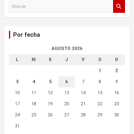
B
u
s
c
a
Por fecha
r
AGOSTO 2026
L
M
X
J
V
S
D
1
2
3
4
5
6
7
8
9
10
11
12
13
14
15
16
17
18
19
20
21
22
23
24
25
26
27
28
29
30
31