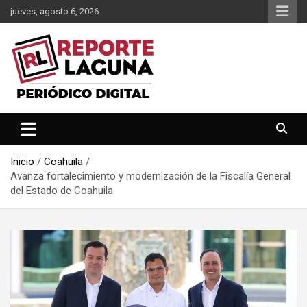
Saltar
jueves, agosto 6, 2026
al
contenido
Reporte Laguna Noticias
Reporte Laguna
Inicio
Coahuila
Avanza fortalecimiento y modernización de la Fiscalía General
del Estado de Coahuila