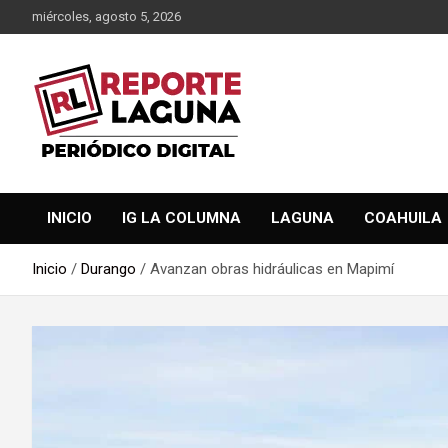
Saltar
miércoles, agosto 5, 2026
al
contenido
Reporte Laguna Noticias
Reporte Laguna
INICIO
IG LA COLUMNA
LAGUNA
COAHUILA
Inicio
Durango
Avanzan obras hidráulicas en Mapimí