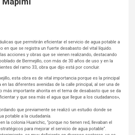
en Mapimí
ulicas que permitirán eficientar el servicio de agua potable a
o en que se registra un fuerte desabasto del vital líquido.
las acciones y obras que se vienen realizando, destacando
l poblado de Bermejillo, con más de 30 años de uso y en la
nientes del ramo 33, obra que dijo está por concluir.
illo, esta obra es de vital importancia porque es la principal
las diferentes avenidas de la calle principal, al ser una de
 lo más importante ahorita en el tema de desabasto que se da
ficientar y que sea más el agua que llegue a los ciudadanos»,
ecordando que previamente se realizó un estudio donde se
gua potable a la ciudadanía.
en la colonia Huarichic, “porque no tienen red, llevaban el
ratégicos para mejorar el servicio de agua potable”.
tenimiento, es muy deficiente en diversos sectores, ya es