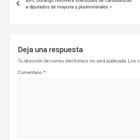
entradas
IEPC Durango resolverá solicitudes de candidaturas
a diputados de mayoría y plurinominales <
Deja una respuesta
Tu dirección de correo electrónico no será publicada.
Los c
Comentario
*