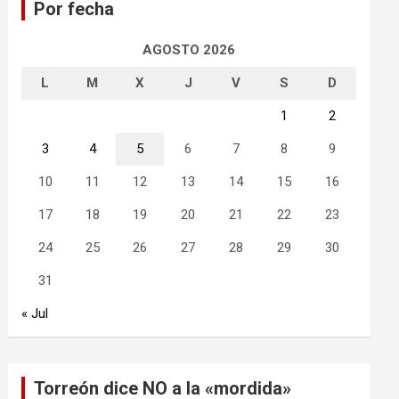
Por fecha
r
AGOSTO 2026
L
M
X
J
V
S
D
1
2
3
4
5
6
7
8
9
10
11
12
13
14
15
16
17
18
19
20
21
22
23
24
25
26
27
28
29
30
31
« Jul
Torreón dice NO a la «mordida»