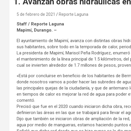
Avanzan obras hidráulicas 
5 de febrero de 2021
Reporte Laguna
Staff / Reporte Laguna
Mapimí, Durango. –
El ayuntamiento de Mapimí, avanza con distintas obras hidrá
sus habitantes, sobre todo en la temporada de calor, period
La presidenta de Mapimí, Marisol Peña Rodríguez, enumeró 
el mantenimiento de la línea principal de 1.5 kilómetros, de
cual se invierten alrededor de 1.7 millones de pesos, prove
«Está por concluirse en beneficio de los habitantes de Bermej
donde nosotros vamos a poder hacer las subredes de agua en 
las principales quejas de la ciudadanía, y que de antemano
en tiempos de calor es mejorar la red de agua para poder e
comentó.
Precisó que fue en el 2020 cuando iniciaron dicha obra, r
definieron las áreas en las que se trabajará para llevar el a
Dijo que también se iniciaron obras de ampliación de la red, 
agua por medio de mangueras, estamos haciendo puntos est
Señaló que dicha red desde que se hizo nunca se le dio man