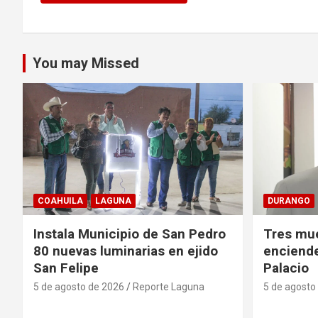
You may Missed
COAHUILA
LAGUNA
DURANGO
Instala Municipio de San Pedro
Tres mue
80 nuevas luminarias en ejido
enciend
San Felipe
Palacio
5 de agosto de 2026
Reporte Laguna
5 de agosto