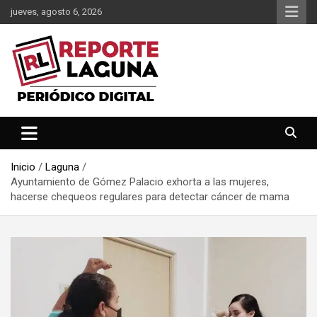
Saltar
jueves, agosto 6, 2026
al
contenido
Reporte Laguna Noticias
Reporte Laguna
Inicio
Laguna
Ayuntamiento de Gómez Palacio exhorta a las mujeres,
hacerse chequeos regulares para detectar cáncer de mama