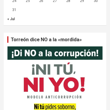
24
25
26
27
28
29
30
31
« Jul
Torreón dice NO a la «mordida»