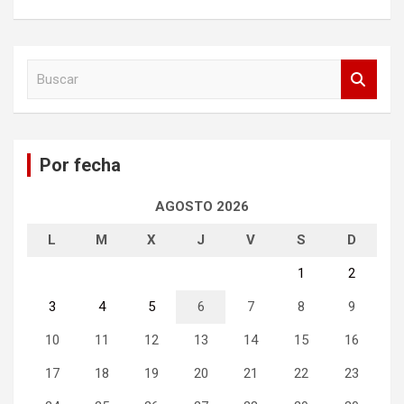
B
u
s
c
a
Por fecha
r
AGOSTO 2026
L
M
X
J
V
S
D
1
2
3
4
5
6
7
8
9
10
11
12
13
14
15
16
17
18
19
20
21
22
23