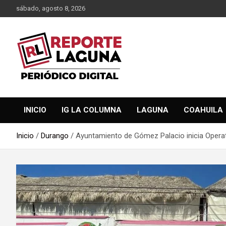
Saltar
sábado, agosto 8, 2026
al
contenido
Reporte Laguna Noticias
Reporte Laguna
INICIO
IG LA COLUMNA
LAGUNA
COAHUILA
Inicio
Durango
Ayuntamiento de Gómez Palacio inicia Oper