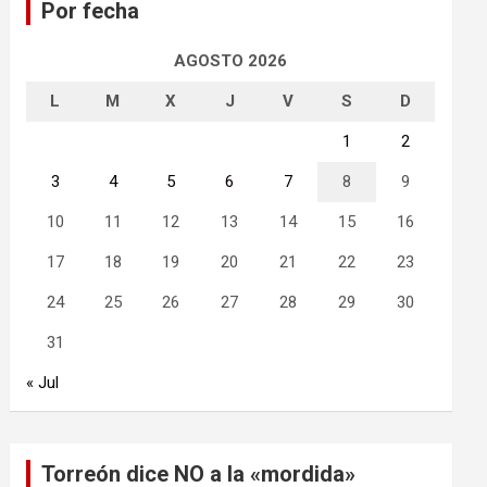
Por fecha
r
AGOSTO 2026
L
M
X
J
V
S
D
1
2
3
4
5
6
7
8
9
10
11
12
13
14
15
16
17
18
19
20
21
22
23
24
25
26
27
28
29
30
31
« Jul
Torreón dice NO a la «mordida»