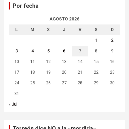
Por fecha
r
AGOSTO 2026
L
M
X
J
V
S
D
1
2
3
4
5
6
7
8
9
10
11
12
13
14
15
16
17
18
19
20
21
22
23
24
25
26
27
28
29
30
31
« Jul
Torreón dice NO a la «mordida»