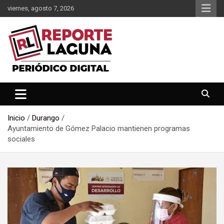
Saltar
viernes, agosto 7, 2026
al
contenido
Reporte Laguna Noticias
Reporte Laguna
Inicio
Durango
Ayuntamiento de Gómez Palacio mantienen programas
sociales