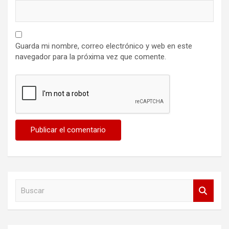
Guarda mi nombre, correo electrónico y web en este
navegador para la próxima vez que comente.
B
u
s
c
a