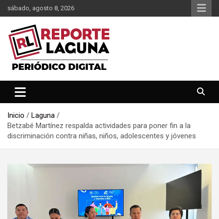
Saltar
sábado, agosto 8, 2026
al
contenido
Reporte Laguna Noticias
Reporte Laguna
Inicio
Laguna
Betzabé Martínez respalda actividades para poner fin a la
discriminación contra niñas, niños, adolescentes y jóvenes