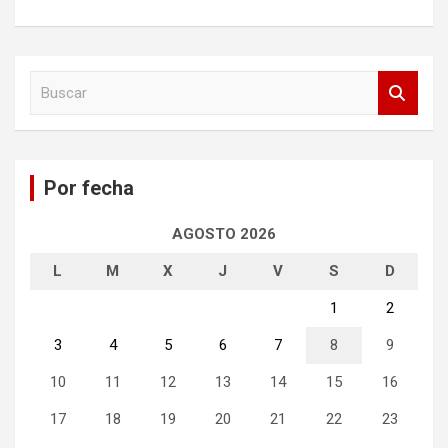
B
u
s
c
a
Por fecha
r
AGOSTO 2026
L
M
X
J
V
S
D
1
2
3
4
5
6
7
8
9
10
11
12
13
14
15
16
17
18
19
20
21
22
23