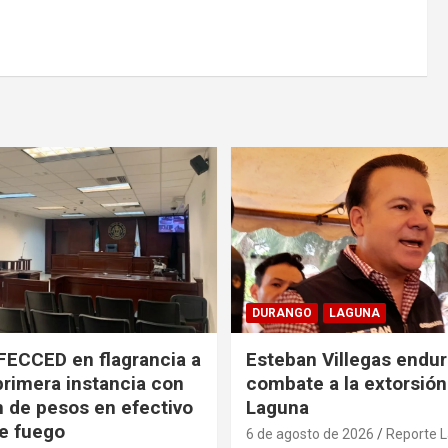
DURANGO
LAGUNA
FECCED en flagrancia a
Esteban Villegas endu
primera instancia con
combate a la extorsión
n de pesos en efectivo
Laguna
e fuego
6 de agosto de 2026
Reporte 