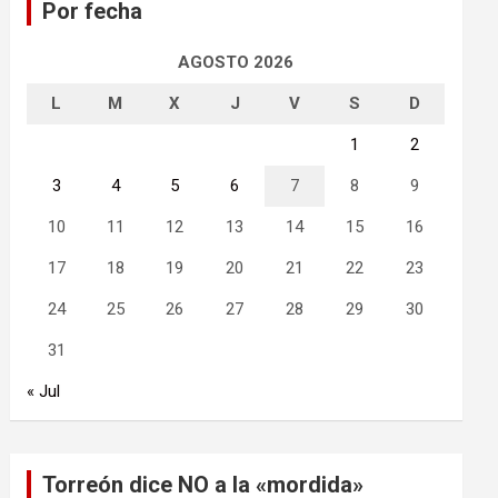
Por fecha
r
AGOSTO 2026
L
M
X
J
V
S
D
1
2
3
4
5
6
7
8
9
10
11
12
13
14
15
16
17
18
19
20
21
22
23
24
25
26
27
28
29
30
31
« Jul
Torreón dice NO a la «mordida»