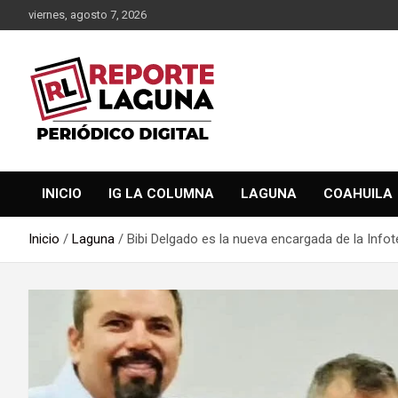
Saltar
viernes, agosto 7, 2026
al
contenido
Reporte Laguna Noticias
Reporte Laguna
INICIO
IG LA COLUMNA
LAGUNA
COAHUILA
Inicio
Laguna
Bibi Delgado es la nueva encargada de la Info