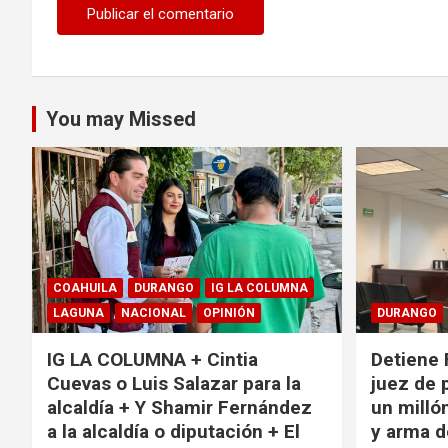
You may Missed
COAHUILA
DURANGO
IG LA COLUMNA
LAGUNA
NACIONAL
OPINIÓN
DURANGO
IG LA COLUMNA + Cintia
Detiene 
Cuevas o Luis Salazar para la
juez de 
alcaldía + Y Shamir Fernández
un milló
a la alcaldía o diputación + El
y arma d