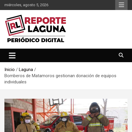
Saltar
miércoles, agosto 5, 2026
al
contenido
Reporte Laguna Noticias
Reporte Laguna
Inicio
Laguna
Bomberos de Matamoros gestionan donación de equipos
individuales