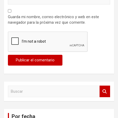
Guarda mi nombre, correo electrónico y web en este
navegador para la próxima vez que comente.
B
u
s
c
a
Por fecha
r