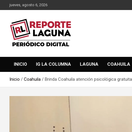
Saltar
jueves, agosto 6, 2026
al
contenido
Reporte Laguna Noticias
Reporte Laguna
INICIO
IG LA COLUMNA
LAGUNA
COAHUILA
Inicio
Coahuila
Brinda Coahuila atención psicológica gratui