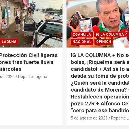
COAHUILA
IG LA COLUMNA
LAGUNA
NACIONAL
OPINIÓN
Protección Civil ligeras
IG LA COLUMNA + No s
nes tras fuerte lluvia
bolas, ¡Riquelme será e
miércoles
candidato! + Así se lo 
desde su toma de prot
 de 2026
Reporte Laguna
¿Quién será la candida
candidato de Morena? 
Restablecen operación
pozo 27R + Alfonso Ce
“cero para ese bandido
5 de agosto de 2026
Reporte 