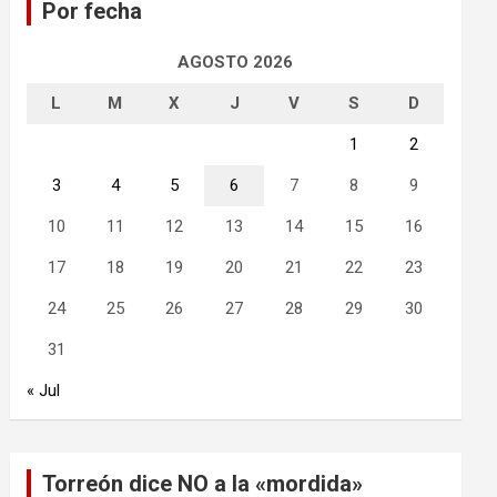
Por fecha
r
AGOSTO 2026
L
M
X
J
V
S
D
1
2
3
4
5
6
7
8
9
10
11
12
13
14
15
16
17
18
19
20
21
22
23
24
25
26
27
28
29
30
31
« Jul
Torreón dice NO a la «mordida»