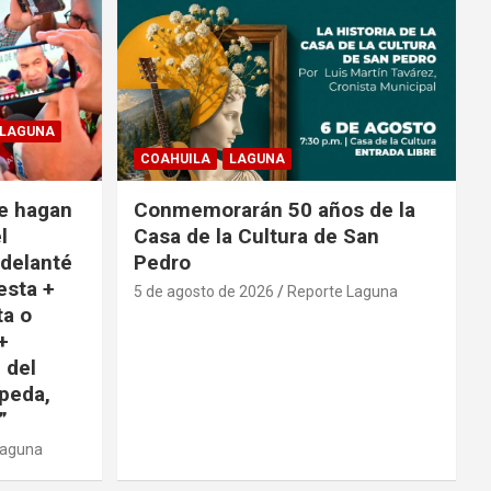
LAGUNA
COAHUILA
LAGUNA
e hagan
Conmemorarán 50 años de la
l
Casa de la Cultura de San
adelanté
Pedro
esta +
5 de agosto de 2026
Reporte Laguna
ta o
+
 del
peda,
”
Laguna