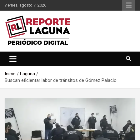
Saltar
viernes, agosto 7, 2026
al
contenido
Reporte Laguna Noticias
Reporte Laguna
Inicio
Laguna
Buscan eficientar labor de tránsitos de Gómez Palacio