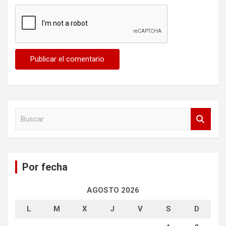
B
u
s
c
a
Por fecha
r
AGOSTO 2026
L
M
X
J
V
S
D