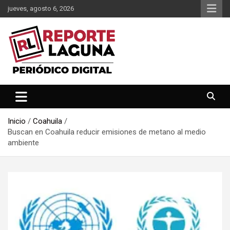
Saltar
jueves, agosto 6, 2026
al
contenido
Reporte Laguna Noticias
Reporte Laguna
Inicio
Coahuila
Buscan en Coahuila reducir emisiones de metano al medio
ambiente