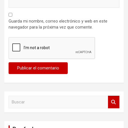
Guarda mi nombre, correo electrónico y web en este
navegador para la próxima vez que comente.
B
u
s
c
a