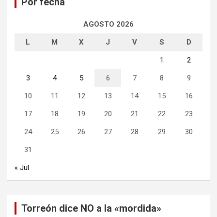
Por fecha
r
AGOSTO 2026
L
M
X
J
V
S
D
1
2
3
4
5
6
7
8
9
10
11
12
13
14
15
16
17
18
19
20
21
22
23
24
25
26
27
28
29
30
31
« Jul
Torreón dice NO a la «mordida»