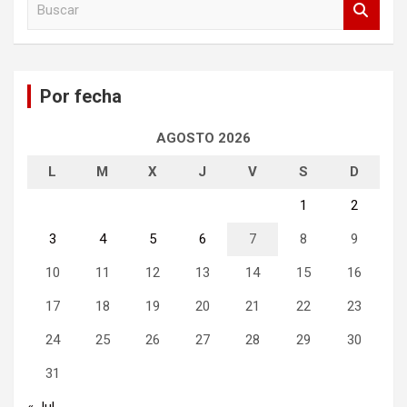
u
s
c
a
Por fecha
r
AGOSTO 2026
L
M
X
J
V
S
D
1
2
3
4
5
6
7
8
9
10
11
12
13
14
15
16
17
18
19
20
21
22
23
24
25
26
27
28
29
30
31
« Jul