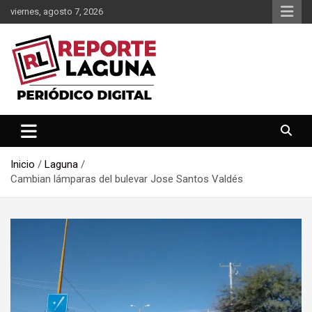
Saltar
viernes, agosto 7, 2026
al
contenido
Reporte Laguna Noticias
Reporte Laguna
Inicio
Laguna
Cambian lámparas del bulevar Jose Santos Valdés