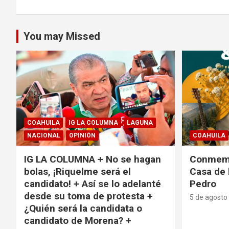
You may Missed
COAHUILA
IG LA COLUMNA
LAGUNA
NACIONAL
OPINIÓN
COAHUILA
IG LA COLUMNA + No se hagan
Conmemo
bolas, ¡Riquelme será el
Casa de 
candidato! + Así se lo adelanté
Pedro
desde su toma de protesta +
5 de agosto
¿Quién será la candidata o
candidato de Morena? +