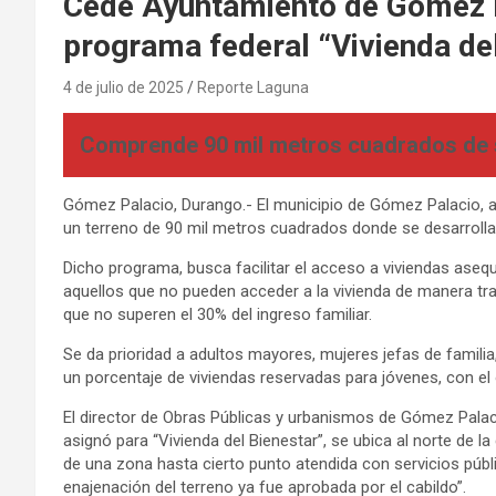
Cede Ayuntamiento de Gómez Pa
programa federal “Vivienda de
4 de julio de 2025
Reporte Laguna
Comprende 90 mil metros cuadrados de sup
Gómez Palacio, Durango.- El municipio de Gómez Palacio, at
un terreno de 90 mil metros cuadrados donde se desarrollar
Dicho programa, busca facilitar el acceso a viviendas ase
aquellos que no pueden acceder a la vivienda de manera tra
que no superen el 30% del ingreso familiar.
Se da prioridad a adultos mayores, mujeres jefas de famili
un porcentaje de viviendas reservadas para jóvenes, con el o
El director de Obras Públicas y urbanismos de Gómez Palaci
asignó para “Vivienda del Bienestar”, se ubica al norte de l
de una zona hasta cierto punto atendida con servicios públi
enajenación del terreno ya fue aprobada por el cabildo”.