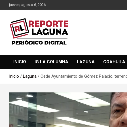
Saltar
jueves, agosto 6, 2026
al
contenido
Reporte Laguna Noticias
Reporte Laguna
INICIO
IG LA COLUMNA
LAGUNA
COAHUILA
Inicio
Laguna
Cede Ayuntamiento de Gómez Palacio, terreno 