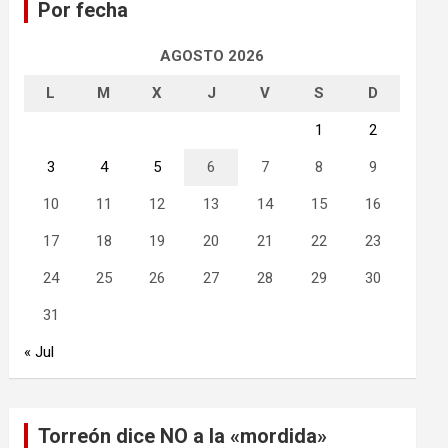
Por fecha
r
AGOSTO 2026
L
M
X
J
V
S
D
1
2
3
4
5
6
7
8
9
10
11
12
13
14
15
16
17
18
19
20
21
22
23
24
25
26
27
28
29
30
31
« Jul
Torreón dice NO a la «mordida»