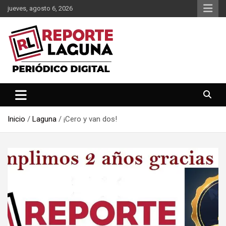
Saltar
jueves, agosto 6, 2026
al
contenido
Reporte Laguna Noticias
Reporte Laguna
Inicio
Laguna
¡Cero y van dos!