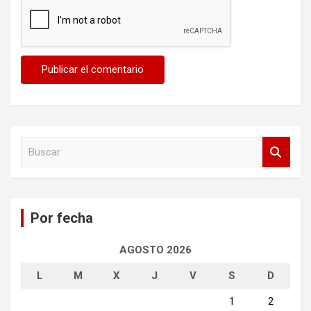
B
u
s
c
a
Por fecha
r
AGOSTO 2026
L
M
X
J
V
S
D
1
2