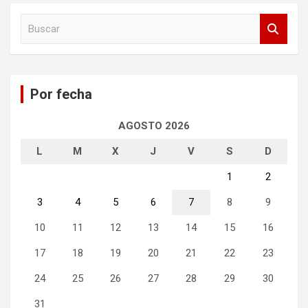
B
u
s
c
a
Por fecha
r
AGOSTO 2026
L
M
X
J
V
S
D
1
2
3
4
5
6
7
8
9
10
11
12
13
14
15
16
17
18
19
20
21
22
23
24
25
26
27
28
29
30
31