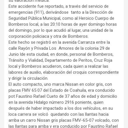
su valoración médica.
Este accidente fue reportado, a través del servicio de
emergencias (911), derivándose tanto a la Dirección de
Seguridad Pública Municipal, como al Heroico Cuerpo de
Bomberos local, a las 20:10 horas de ayer domingo horas
del domingo, por lo que acudió al lugar, una unidad de la
corporación policiaca y otra de Bomberos.
Este hecho se registró en la avenida Carranza entre la
calle Rayón y Privada Los Amores de la colonia 29 de
Junio lde esta ciudad, en donde, personal de Bomberos,
Tránsito y Vialidad, Departamento de Peritos, Cruz Roja
local y Bomberos acudieron, cada quien a realizar las
labores de auxilio, elaboración del croquis correspondiente
y dirigir la circulación.
El auto compacto, uno marca Nissan en color gris, con
placas FMV 65 07 del Estado de Coahuila, era conducido
pot Faustino Rafael Cueto de 37 años de edad y domicilio
en la avenida Hidalgo número 2916 poniente, quien
después de haber impactado a los dos vehículos, en su
loca carrera se volcó quedando con las llantas hacia
arriba un carro Nissan gris placas FMV-65-07 volcado, con
las llantas para arriba y era conducido por Faustino Rafael