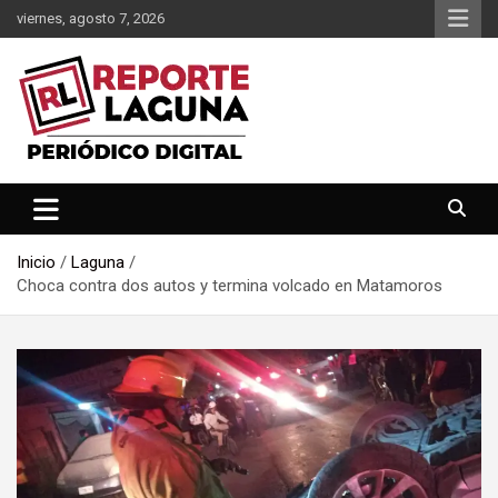
Saltar
viernes, agosto 7, 2026
al
contenido
Reporte Laguna Noticias
Reporte Laguna
Inicio
Laguna
Choca contra dos autos y termina volcado en Matamoros