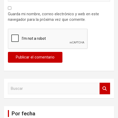
Guarda mi nombre, correo electrónico y web en este
navegador para la próxima vez que comente.
B
u
s
c
a
Por fecha
r