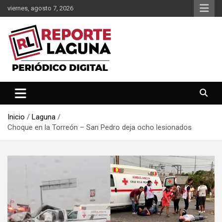
Saltar
viernes, agosto 7, 2026
al
contenido
Reporte Laguna Noticias
Reporte Laguna
Inicio
Laguna
Choque en la Torreón – San Pedro deja ocho lesionados