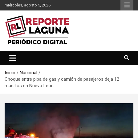
Saltar
miércoles, agosto 5, 2026
al
contenido
Reporte Laguna Noticias
Reporte Laguna
Inicio
Nacional
Choque entre pipa de gas y camión de pasajeros deja 12
muertos en Nuevo León