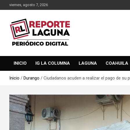
Saltar
viernes, agosto 7, 2026
al
contenido
Reporte Laguna Noticias
Reporte Laguna
INICIO
IG LA COLUMNA
LAGUNA
COAHUILA
Inicio
Durango
Ciudadanos acuden a realizar el pago de su p