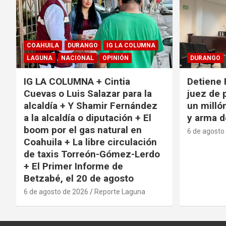
COAHUILA
DURANGO
IG LA COLUMNA
LAGUNA
NACIONAL
OPINIÓN
DURANGO
IG LA COLUMNA + Cintia
Detiene 
Cuevas o Luis Salazar para la
juez de 
alcaldía + Y Shamir Fernández
un milló
a la alcaldía o diputación + El
y arma d
boom por el gas natural en
6 de agosto
Coahuila + La libre circulación
de taxis Torreón-Gómez-Lerdo
+ El Primer Informe de
Betzabé, el 20 de agosto
6 de agosto de 2026
Reporte Laguna