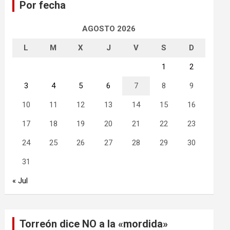
Por fecha
r
AGOSTO 2026
L
M
X
J
V
S
D
1
2
3
4
5
6
7
8
9
10
11
12
13
14
15
16
17
18
19
20
21
22
23
24
25
26
27
28
29
30
31
« Jul
Torreón dice NO a la «mordida»