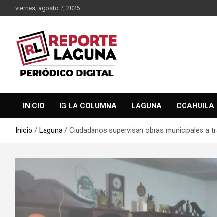
Saltar
viernes, agosto 7, 2026
al
contenido
Reporte Laguna Noticias
Reporte Laguna
INICIO
IG LA COLUMNA
LAGUNA
COAHUILA
Inicio
Laguna
Ciudadanos supervisan obras municipales a t