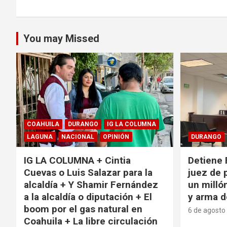
You may Missed
COAHUILA
DURANGO
IG LA COLUMNA
LAGUNA
NACIONAL
OPINIÓN
DURANGO
IG LA COLUMNA + Cintia
Detiene 
Cuevas o Luis Salazar para la
juez de 
alcaldía + Y Shamir Fernández
un milló
a la alcaldía o diputación + El
y arma d
boom por el gas natural en
6 de agosto
Coahuila + La libre circulación