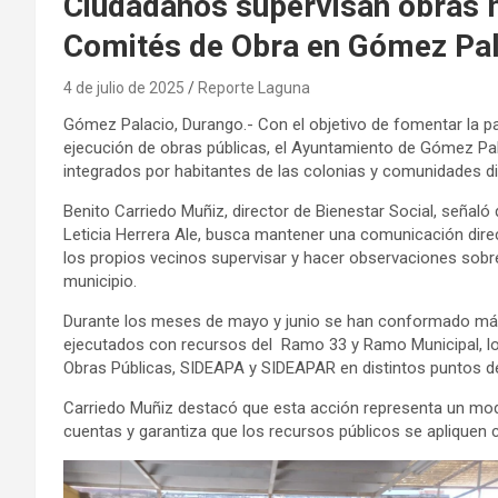
Ciudadanos supervisan obras m
Comités de Obra en Gómez Pal
4 de julio de 2025
Reporte Laguna
Gómez Palacio, Durango.- Con el objetivo de fomentar la par
ejecución de obras públicas, el Ayuntamiento de Gómez P
integrados por habitantes de las colonias y comunidades d
Benito Carriedo Muñiz, director de Bienestar Social, señaló
Leticia Herrera Ale, busca mantener una comunicación direct
los propios vecinos supervisar y hacer observaciones sobre 
municipio.
Durante los meses de mayo y junio se han conformado má
ejecutados con recursos del Ramo 33 y Ramo Municipal, los 
Obras Públicas, SIDEAPA y SIDEAPAR en distintos puntos de
Carriedo Muñiz destacó que esta acción representa un model
cuentas y garantiza que los recursos públicos se apliquen co