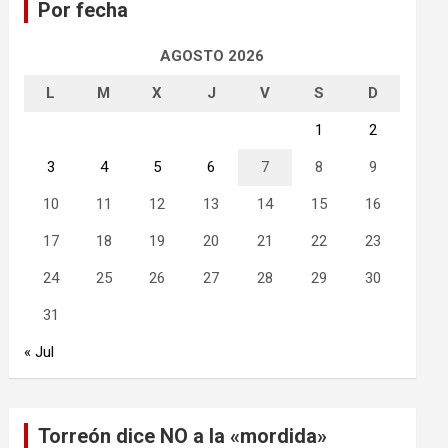
Por fecha
r
AGOSTO 2026
L
M
X
J
V
S
D
1
2
3
4
5
6
7
8
9
10
11
12
13
14
15
16
17
18
19
20
21
22
23
24
25
26
27
28
29
30
31
« Jul
Torreón dice NO a la «mordida»