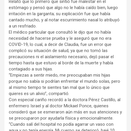
Relató que lo primero que sintió fue malestar en el
estómago y pensó que algo no le había caído bien, luego
irritación en la garganta; su explicación fue que había
cantado mucho, y al notar escurrimiento nasal lo atribuyó
a un resfriado.
El médico particular que consultó le dijo que no había
necesidad de hacerse prueba y le aseguró que no era
COVID-19, lo cual, a decir de Claudia, fue un error que
complicó su situación de salud, ya que no tomó las
precauciones ni el aislamiento necesario, dejó pasar el
tiempo hasta que estuvo al borde de la muerte y había
contagiado a sus hijas.
“Empiezas a sentir miedo, me preocupaban mis hijas
porque no sabía si podrían enfrentar el mundo solas, pero
al mismo tiempo te sientes tan mal que lo único que
quieres es un alivio”, compartió.
Con especial cariño recordó a la doctora Pérez Castillo, al
enfermero Israel y al doctor Mickael Ponce, quienes
consideró que se esmeraron aún más en sus atenciones y
se preocuparon por ayudarla física y emocionalmente.
“Cuando salí del hospital no podía agarrar un vaso con
agua y no tenía energía. Mi cuerpo se deterioró, bajé 10