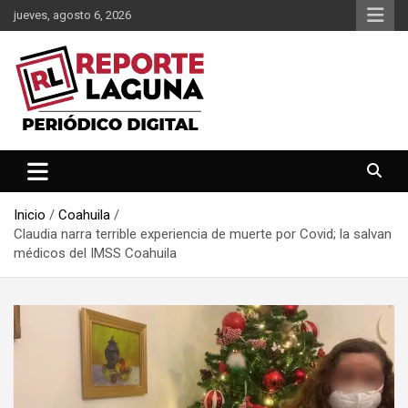
Saltar
jueves, agosto 6, 2026
al
contenido
Reporte Laguna Noticias
Reporte Laguna
Inicio
Coahuila
Claudia narra terrible experiencia de muerte por Covid; la salvan
médicos del IMSS Coahuila