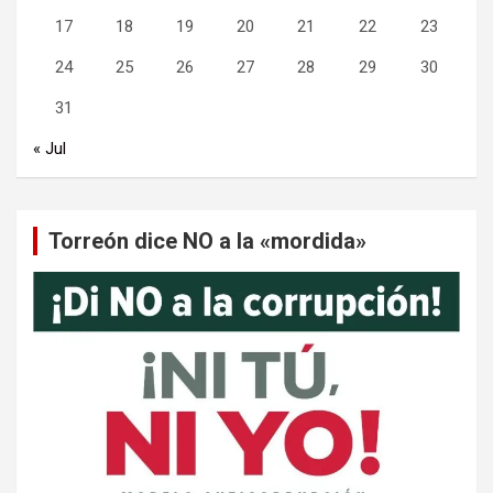
17
18
19
20
21
22
23
24
25
26
27
28
29
30
31
« Jul
Torreón dice NO a la «mordida»