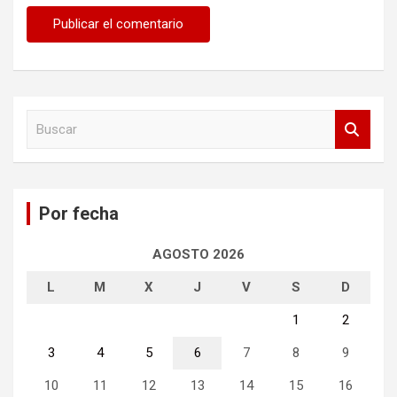
B
u
s
c
a
Por fecha
r
AGOSTO 2026
L
M
X
J
V
S
D
1
2
3
4
5
6
7
8
9
10
11
12
13
14
15
16