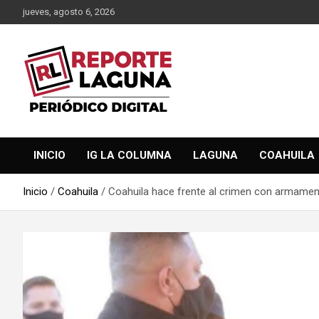
Saltar
jueves, agosto 6, 2026
al
contenido
Reporte Laguna Noticias
Reporte Laguna
INICIO
IG LA COLUMNA
LAGUNA
COAHUILA
Inicio
Coahuila
Coahuila hace frente al crimen con armamen