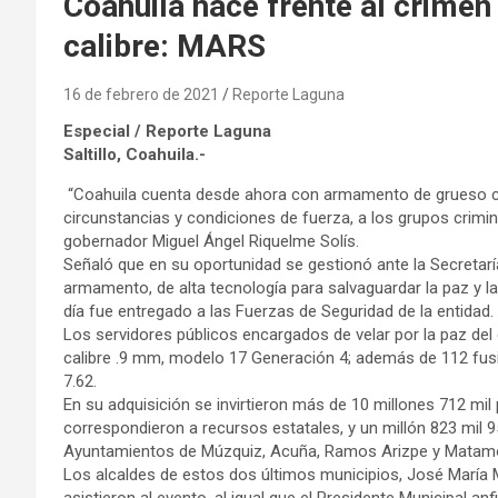
Coahuila hace frente al crime
calibre: MARS
16 de febrero de 2021
Reporte Laguna
Especial / Reporte Laguna
Saltillo, Coahuila.-
“Coahuila cuenta desde ahora con armamento de grueso cali
circunstancias y condiciones de fuerza, a los grupos criminal
gobernador Miguel Ángel Riquelme Solís.
Señaló que en su oportunidad se gestionó ante la Secretar
armamento, de alta tecnología para salvaguardar la paz y la
día fue entregado a las Fuerzas de Seguridad de la entidad.
Los servidores públicos encargados de velar por la paz del
calibre .9 mm, modelo 17 Generación 4; además de 112 fusile
7.62.
En su adquisición se invirtieron más de 10 millones 712 mil
correspondieron a recursos estatales, y un millón 823 mil
Ayuntamientos de Múzquiz, Acuña, Ramos Arizpe y Matam
Los alcaldes de estos dos últimos municipios, José María M
asistieron al evento, al igual que el Presidente Municipal an