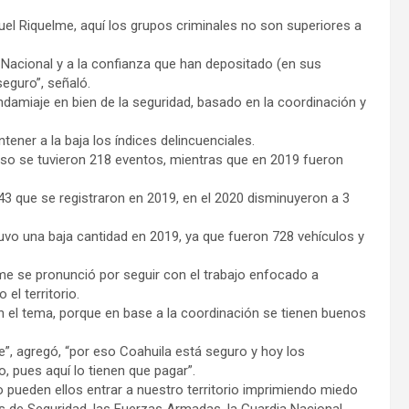
uel Riquelme, aquí los grupos criminales no son superiores a
a Nacional y a la confianza que han depositado (en sus
seguro”, señaló.
andamiaje en bien de la seguridad, basado en la coordinación y
tener a la baja los índices delincuenciales.
oso se tuvieron 218 eventos, mientras que en 2019 fueron
243 que se registraron en 2019, en el 2020 disminuyeron a 3
uvo una baja cantidad en 2019, ya que fueron 728 vehículos y
.
me se pronunció por seguir con el trabajo enfocado a
 el territorio.
 el tema, porque en base a la coordinación se tienen buenos
”, agregó, “por eso Coahuila está seguro y hoy los
, pues aquí lo tienen que pagar”.
o pueden ellos entrar a nuestro territorio imprimiendo miedo
as de Seguridad, las Fuerzas Armadas, la Guardia Nacional,