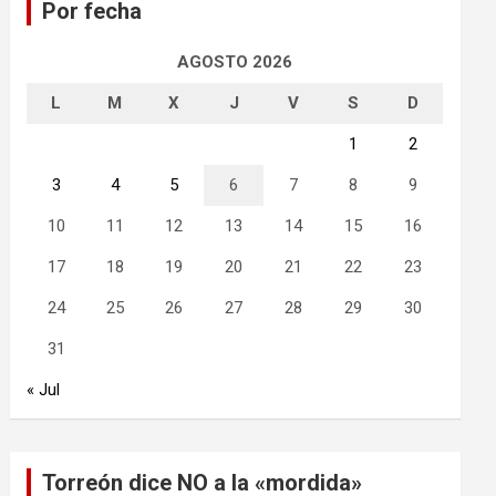
Por fecha
r
AGOSTO 2026
L
M
X
J
V
S
D
1
2
3
4
5
6
7
8
9
10
11
12
13
14
15
16
17
18
19
20
21
22
23
24
25
26
27
28
29
30
31
« Jul
Torreón dice NO a la «mordida»