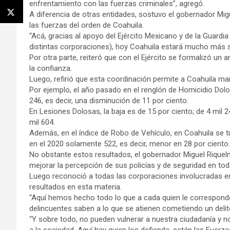
enfrentamiento con las fuerzas criminales”, agregó.
A diferencia de otras entidades, sostuvo el gobernador Mig
las fuerzas del orden de Coahuila.
“Acá, gracias al apoyo del Ejército Mexicano y de la Guardi
distintas corporaciones), hoy Coahuila estará mucho más 
Por otra parte, reiteró que con el Ejército se formalizó un 
la confianza.
Luego, refirió que esta coordinación permite a Coahuila man
Por ejemplo, el año pasado en el renglón de Homicidio Dol
246, es decir, una disminución de 11 por ciento.
En Lesiones Dolosas, la baja es de 15 por ciento; de 4 mil 
mil 604.
Además, en el índice de Robo de Vehículo, en Coahuila se t
en el 2020 solamente 522, es decir, menor en 28 por ciento
No obstante estos resultados, el gobernador Miguel Riquel
mejorar la percepción de sus policías y de seguridad en todo
Luego reconoció a todas las corporaciones involucradas en
resultados en esta materia.
“Aquí hemos hecho todo lo que a cada quien le corresponde
delincuentes saben a lo que se atienen cometiendo un delito
“Y sobre todo, no pueden vulnerar a nuestra ciudadanía y n
a la sociedad. Aquí hay quien los defienda, están las Fuerz