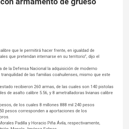
n con armamento de grueso
bre que le permitirá hacer frente, en igualdad de
es que pretendan internarse en su territorio”, dijo el
ía de la Defensa Nacional la adquisición de moderno
 tranquilidad de las familias coahuilenses, mismo que este
 estado recibieron 260 armas, de las cuales son 140 pistolas
s de asalto calibre 5.56, y 8 ametralladoras livianas calibre
 pesos, de los cuales 8 millones 888 mil 240 pesos
 950 pesos corresponden a aportaciones de los
oros.
orales Padilla y Horacio Piña Ávila, respectivamente,
fitrión, Manolo Jiménez Salinas.