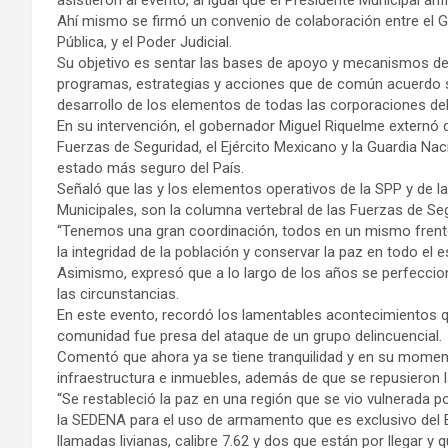
Ahí mismo se firmó un convenio de colaboración entre el Go
Pública, y el Poder Judicial.
Su objetivo es sentar las bases de apoyo y mecanismos de 
programas, estrategias y acciones que de común acuerdo se
desarrollo de los elementos de todas las corporaciones del
En su intervención, el gobernador Miguel Riquelme externó 
Fuerzas de Seguridad, el Ejército Mexicano y la Guardia Na
estado más seguro del País.
Señaló que las y los elementos operativos de la SPP y de la
Municipales, son la columna vertebral de las Fuerzas de Se
“Tenemos una gran coordinación, todos en un mismo fren
la integridad de la población y conservar la paz en todo el 
Asimismo, expresó que a lo largo de los años se perfeccio
las circunstancias.
En este evento, recordó los lamentables acontecimientos q
comunidad fue presa del ataque de un grupo delincuencial.
Comentó que ahora ya se tiene tranquilidad y en su momen
infraestructura e inmuebles, además de que se repusieron l
“Se restableció la paz en una región que se vio vulnerada 
la SEDENA para el uso de armamento que es exclusivo del Ej
llamadas livianas, calibre 7.62 y dos que están por llegar y 