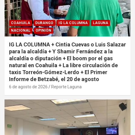
COAHUILA
DURANGO
IG LA COLUMNA
LAGUNA
NACIONAL
OPINIÓN
IG LA COLUMNA + Cintia Cuevas o Luis Salazar
para la alcaldía + Y Shamir Fernández a la
alcaldía o diputación + El boom por el gas
natural en Coahuila + La libre circulación de
taxis Torreón-Gómez-Lerdo + El Primer
Informe de Betzabé, el 20 de agosto
6 de agosto de 2026
Reporte Laguna