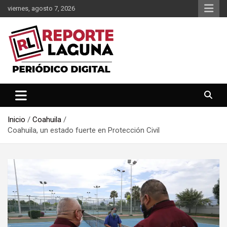
Saltar
viernes, agosto 7, 2026
al
contenido
Reporte Laguna Noticias
Reporte Laguna
Inicio
Coahuila
Coahuila, un estado fuerte en Protección Civil