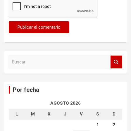
B
u
s
c
a
Por fecha
r
AGOSTO 2026
L
M
X
J
V
S
D
1
2