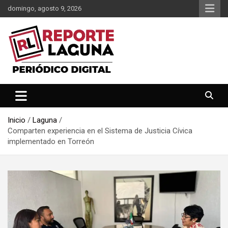
Saltar
domingo, agosto 9, 2026
al
contenido
Reporte Laguna Noticias
Reporte Laguna
Inicio
Laguna
Comparten experiencia en el Sistema de Justicia Cívica
implementado en Torreón